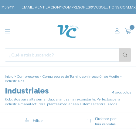
15 9111
EMAIL:
VENTILACIONYCOMPRESORES@VCSOLUTIONS.COM.MX
0
Inicio
>
Compresores
>
Compresores de Tornillo con Inyección de Aceite
>
Industriales
Industriales
4 productos
Robustos para alta demanda, garantizan aire constante. Perfectos para
industria manufacturera, plantas medianas y sistemas centralizados.
Ordenar por:
Filtrar
Más vendidos