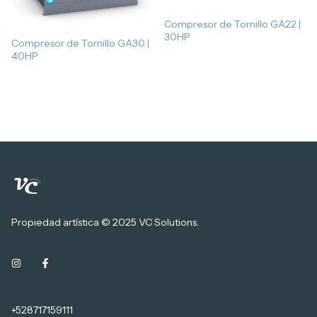
Compresor de Tornillo GA22 |
30HP
Compresor de Tornillo GA30 |
40HP
Propiedad artística © 2025 VC Solutions.
+528717159111