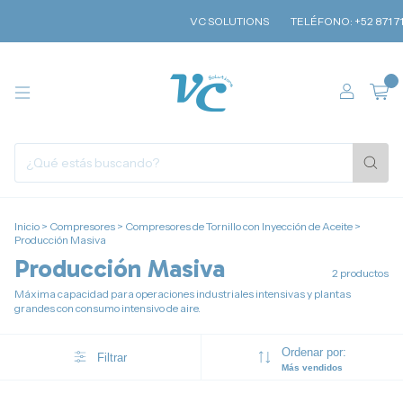
VC SOLUTIONS
TELÉFONO: +52 871 715 9111
0
Inicio
>
Compresores
>
Compresores de Tornillo con Inyección de Aceite
>
Producción Masiva
Producción Masiva
2 productos
Máxima capacidad para operaciones industriales intensivas y plantas
grandes con consumo intensivo de aire.
Ordenar por:
Filtrar
Más vendidos