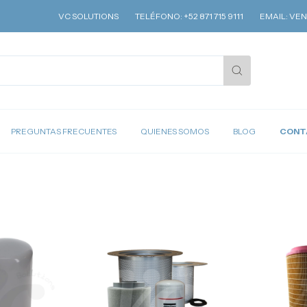
VC SOLUTIONS
TELÉFONO: +52 871 715 9111
EMAIL:
VENTI
PREGUNTAS FRECUENTES
QUIENES SOMOS
BLOG
CONT