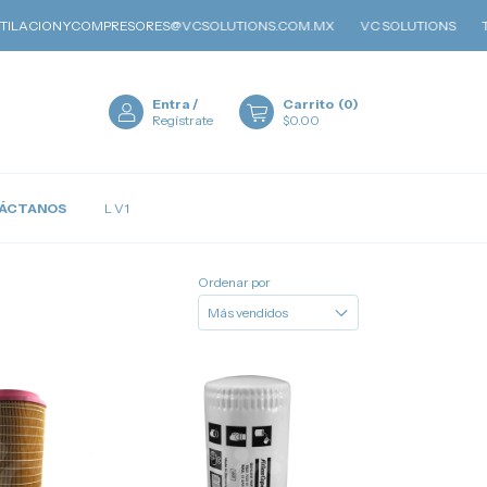
LACIONYCOMPRESORES@VCSOLUTIONS.COM.MX
VC SOLUTIONS
TELÉ
Entra
/
Carrito
(
0
)
Regístrate
$0.00
ÁCTANOS
L V1
Ordenar por