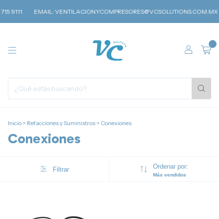
111
EMAIL:
VENTILACIONYCOMPRESORES@VCSOLUTIONS.COM.MX
V
0
Inicio
>
Refacciones y Suministros
>
Conexiones
Conexiones
Ordenar por:
Filtrar
Más vendidos