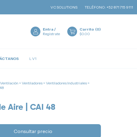
VC SOLUTIONS
TELÉFONO: +52 871 715 9111
EMAIL:
V
Entra
/
Carrito
(
0
)
Regístrate
$0.00
ÁCTANOS
L V1
 Ventilación
>
Ventiladores
>
Ventiladores Industriales
>
 48
e Aire | CAI 48