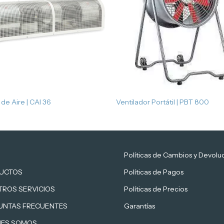
 de Aire | CAI 36
Ventilador Portátil | PBT 800
Políticas de Cambios y Devolu
UCTOS
Políticas de Pagos
TROS SERVICIOS
Políticas de Precios
UNTAS FRECUENTES
Garantías
NES SOMOS