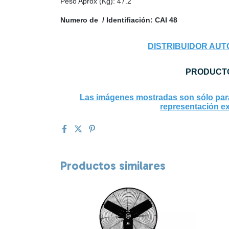
Peso Aprox (Kg): 47.2
Numero de / Identifiación:
CAI 48
DISTRIBUIDOR AUT
PRODUCTO
Las imágenes mostradas son sólo para 
representación ex
Productos similares