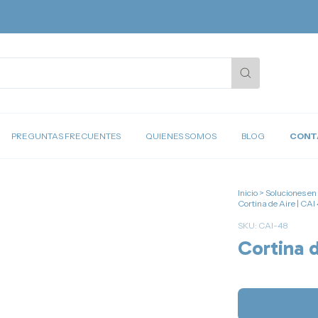
PREGUNTAS FRECUENTES
QUIENES SOMOS
BLOG
CONT
Inicio
>
Soluciones en
Cortina de Aire | CAI
SKU:
CAI-48
Cortina d