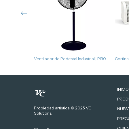
Pared | WI30
Ventilador de Pedestal Industrial | PI30
Cortina
INICIO
PROD
Propiedad artística © 2025 VC
NUES
Solutions.
PREG
QUIE