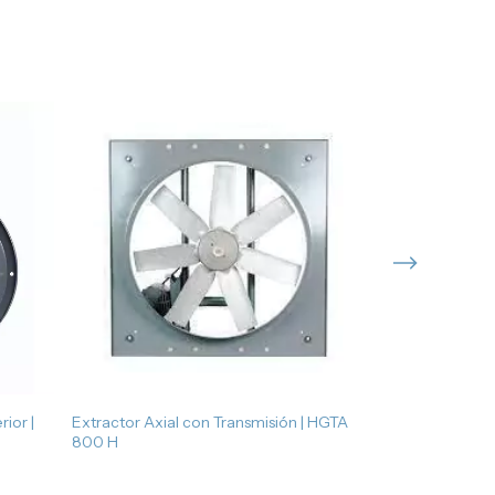
ior |
Extractor Axial con Transmisión | HGTA
Extractor Axial
800 H
630 H