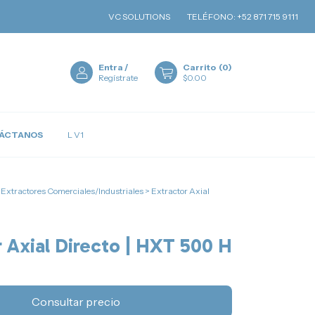
VC SOLUTIONS
TELÉFONO: +52 871 715 9111
EMAIL:
V
Entra
/
Carrito
(
0
)
Regístrate
$0.00
ÁCTANOS
L V1
Extractores Comerciales/Industriales
>
Extractor Axial
r Axial Directo | HXT 500 H