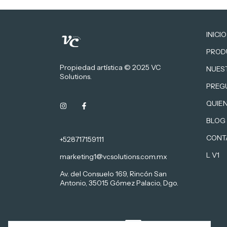
INICIO
PROD
Propiedad artística © 2025 VC
NUES
Solutions.
PREG
QUIE
BLOG
CONT
+528717159111
L V1
marketing1@vcsolutions.com.mx
Av. del Consuelo 169, Rincón San
Antonio, 35015 Gómez Palacio, Dgo.
Métodos de pago